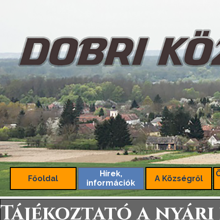
Tartalomhoz ugrás
Hírek,
Főoldal
A Községről
információk
Tájékoztató a nyár