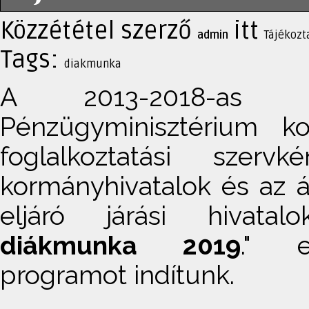
Közzététel szerző
itt
admin
Tájékozt
Tags:
diakmunka
A 2013-2018-as 
Pénzügyminisztérium ko
foglalkoztatási szerv
kormányhivatalok és az ál
eljáró járási hivata
diákmunka 2019
." e
programot indítunk.