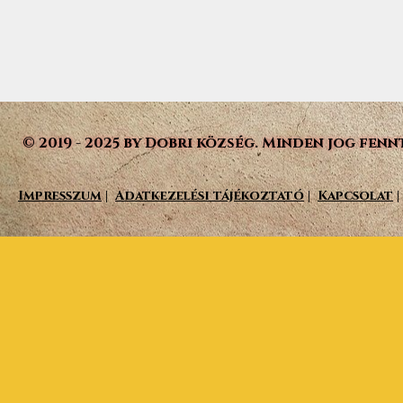
© 2019 - 2025 by Dobri község. Minden jog fenn
Impresszum
|
Adatkezelési tájékoztató
|
Kapcsolat
|
Vissza a tartalomhoz